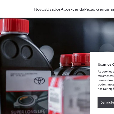
Peças Originais Toyota | Caetano Toyota
Novos
Usados
Após-venda
Peças Genuína
Usamos C
As cookies s
ferramentas
para realiz
pode simple
nas Definiç
Definiçõ