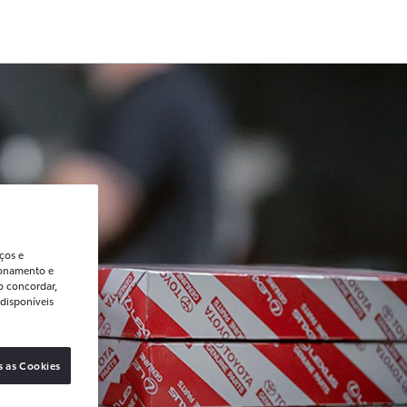
ços e
ionamento e
o concordar,
disponíveis
s as Cookies