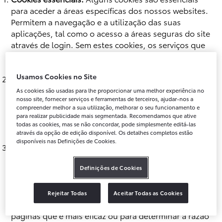
para aceder a áreas específicas dos nossos websites.
Permitem a navegação e a utilização das suas
aplicações, tal como o acesso a áreas seguras do site
através de login. Sem estes cookies, os serviços que
o exijam não podem ser prestados.
Usamos Cookies no Site
Cookies funcionais:
Os cookies funcionais permitem
relembrar as preferências do utilizador relativamente
As cookies são usadas para lhe proporcionar uma melhor experiência no
nosso site, fornecer serviços e ferramentas de terceiros, ajudar-nos a
à navegação no site. Assim, o utilizador não
compreender melhor a sua utilização, melhorar o seu funcionamento e
necessita de fazer reconfiguração ou personalização
para realizar publicidade mais segmentada. Recomendamos que ative
cada vez que visita o site.
todas as cookies, mas se não concordar, pode simplesmente editá-las
através da opção de edição disponível. Os detalhes completos estão
disponíveis nas Definições de Cookies.
Cookies analíticos:
Estes cookies são utilizados para
analisar a forma como os utilizadores usam o site,
Definições de Cookies
permitindo destacar artigos ou serviços que podem
ser do interesse dos utilizadores, e monitorizar o
desempenho do site, conhecendo quais as páginas
Rejeitar Todas
Aceitar Todas as Cookies
mais populares, qual o método de ligação entre
páginas que é mais eficaz ou para determinar a razão