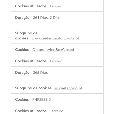
Próprio
364 Dias, 2 Dias
.www.caetanoauto.toyota.pt
OptanonAlertBoxClosed
Próprio
365 Dias
id.caetanogo.pt
PHPSESSID
Terceiro