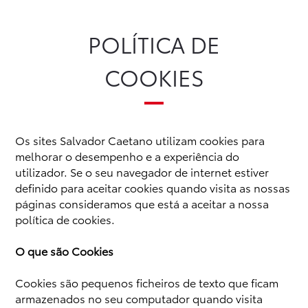
Politica de Cookies | Caetano Toyota
POLÍTICA DE
Novos
Usados
Após-venda
Peças Genuínas
COOKIES
Notícias
Campanhas
Instalações
Campanha Caetano GO
Os sites Salvador Caetano utilizam cookies para
melhorar o desempenho e a experiência do
utilizador. Se o seu navegador de internet estiver
definido para aceitar cookies quando visita as nossas
páginas consideramos que está a aceitar a nossa
política de cookies.
O que são Cookies
Cookies são pequenos ficheiros de texto que ficam
armazenados no seu computador quando visita