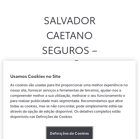
SCS Seguros | Caetano Toyota
SALVADOR
Novos
Usados
Após-venda
Peças Genuínas
CAETANO
Notícias
Campanhas
Instalações
Campanha Caetano GO
SEGUROS –
MEDIAÇÃO DE
SEGUROS
Usamos Cookies no Site
As cookies são usadas para lhe proporcionar uma melhor experiência no
UNIPESSOAL,
nosso site, fornecer serviços e ferramentas de terceiros, ajudar-nos a
compreender melhor a sua utilização, melhorar o seu funcionamento e
para realizar publicidade mais segmentada. Recomendamos que ative
LDA. (SCS)
todas as cookies, mas se não concordar, pode simplesmente editá-las
através da opção de edição disponível. Os detalhes completos estão
disponíveis nas Definições de Cookies.
Definições de Cookies
Contratos de seguros celebrados através da