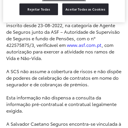
Salvador Caetano Seguros – Mediação de Seguros
Rejeitar Todas
Aceitar Todas as Cookies
Unipessoal, Lda. (SCS) com sede na Av. Vasco da
Gama nº 1410, 4430-247 Vila Nova de Gaia. Mediador
inscrito desde 23-08-2022, na categoria de Agente
de Seguros junto da ASF – Autoridade de Supervisão
de Seguros e fundo de Pensões, com o nº
422575875/3, verificável em
www.asf.com.pt
, com
autorização para exercer a atividade nos ramos de
Vida e Não-Vida.
A SCS não assume a cobertura de riscos e não dispõe
de poderes de celebração de contratos em nome do
segurador e de cobranças de prémios.
Esta informação não dispensa a consulta da
informação pré-contratual e contratual legalmente
exigida.
A Salvador Caetano Seguros encontra-se vinculada à