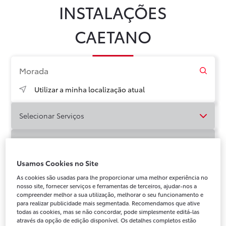
Instalações Caetano
INSTALAÇÕES
CAETANO
Novos
Usados
Após-venda
Peças Genuínas
Notícias
Campanhas
Instalações
Campanha Caetano GO
Utilizar a minha localização atual
Selecionar Serviços
Selecionar Cidade
Usamos Cookies no Site
As cookies são usadas para lhe proporcionar uma melhor experiência no
Caetano 
1
Caetano Auto em Faro
nosso site, fornecer serviços e ferramentas de terceiros, ajudar-nos a
2
Portimão
compreender melhor a sua utilização, melhorar o seu funcionamento e
para realizar publicidade mais segmentada. Recomendamos que ative
todas as cookies, mas se não concordar, pode simplesmente editá-las
através da opção de edição disponível. Os detalhes completos estão