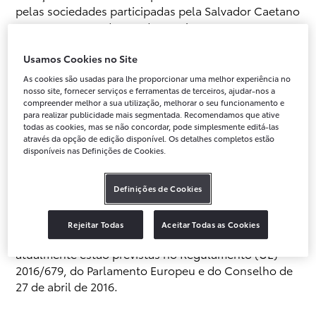
pelas sociedades participadas pela Salvador Caetano
Auto,SGPS, S.A. dentro das quais consta a Toyota
Caetano Portugal, SA (para conhecer estas
sociedades aceda a
www.caetanoauto.pt
)
Usamos Cookies no Site
As cookies são usadas para lhe proporcionar uma melhor experiência no
nosso site, fornecer serviços e ferramentas de terceiros, ajudar-nos a
compreender melhor a sua utilização, melhorar o seu funcionamento e
Responsável pelo tratamento de dados pessoais:
para realizar publicidade mais segmentada. Recomendamos que ative
todas as cookies, mas se não concordar, pode simplesmente editá-las
A sociedade CAETANO AUTO, S.A. (doravante
através da opção de edição disponível. Os detalhes completos estão
disponíveis nas Definições de Cookies.
designada CAETANO AUTO) é a responsável pelo
tratamento dos seus dados pessoais, por meios
automatizados ou não, desde a sua recolha,
Definições de Cookies
organização, conservação até à eliminação. A
CAETANO AUTO conhece e cumpre com as regras
Rejeitar Todas
Aceitar Todas as Cookies
previstas para o tratamento de dados pessoais, que
atualmente estão previstas no Regulamento (UE)
2016/679, do Parlamento Europeu e do Conselho de
27 de abril de 2016.