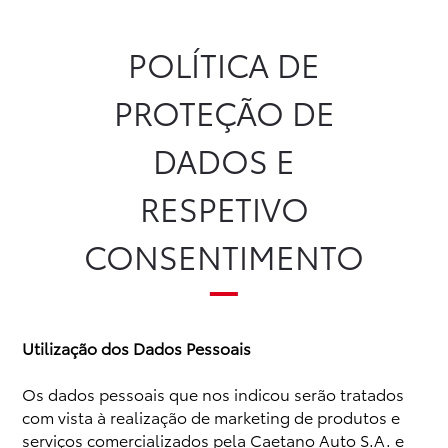
Proteção de dados e consentimento | Caetano Toyota
POLÍTICA DE
Novos
Usados
Após-venda
Peças Genuínas
PROTEÇÃO DE
Notícias
Campanhas
Instalações
Campanha Caetano GO
DADOS E
RESPETIVO
CONSENTIMENTO
Utilização dos Dados Pessoais
Os dados pessoais que nos indicou serão tratados
com vista à realização de marketing de produtos e
serviços comercializados pela Caetano Auto S.A. e