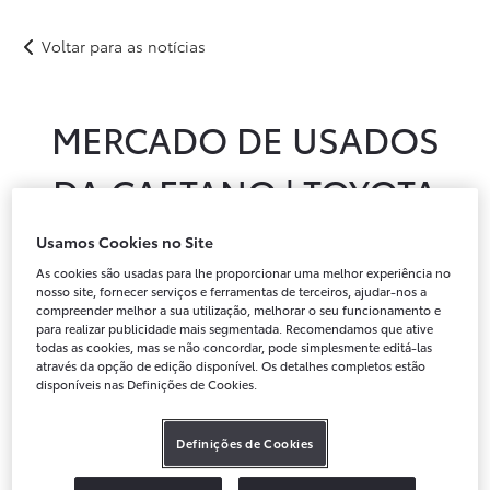
Mercado de Usados da Caetano | Toyota chega a Santiago do Cacém
Voltar para as notícias
Novos
Usados
Após-venda
Peças Genuínas
Notícias
Campanhas
Instalações
MERCADO DE USADOS
Campanha Caetano GO
DA CAETANO | TOYOTA
CHEGA A SANTIAGO DO
Usamos Cookies no Site
As cookies são usadas para lhe proporcionar uma melhor experiência no
CACÉM
nosso site, fornecer serviços e ferramentas de terceiros, ajudar-nos a
compreender melhor a sua utilização, melhorar o seu funcionamento e
para realizar publicidade mais segmentada. Recomendamos que ative
todas as cookies, mas se não concordar, pode simplesmente editá-las
através da opção de edição disponível. Os detalhes completos estão
disponíveis nas Definições de Cookies.
Definições de Cookies