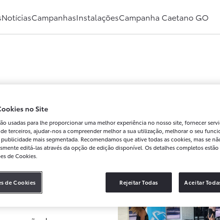
s
Notícias
Campanhas
Instalações
Campanha Caetano GO
 SALA CAETANO AUTO NO GI
ookies no Site
LEIRIA
ão usadas para lhe proporcionar uma melhor experiência no nosso site, fornecer servi
 de terceiros, ajudar-nos a compreender melhor a sua utilização, melhorar o seu func
ar publicidade mais segmentada. Recomendamos que ative todas as cookies, mas se nã
smente editá-las através da opção de edição disponível. Os detalhes completos estão 
ões de Cookies.
auguramos a nossa sala
. Este é um passo
es de Cookies
Rejeitar Todas
Aceitar Toda
ça na região e continuar a
ias locais.