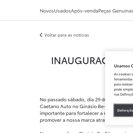
Novos
Usados
Após-venda
Peças Genuína
Voltar para as notícias
INAUGURAÇÃO DA
Usamos C
As cookies s
ferramentas
para realiz
pode simple
nas Definiç
No passado sábado, dia 29 de março, in
Caetano Auto no Ginásio Be-Fit em Leiria
Definiçõ
importante para fortalecer a nossa presen
promover a nossa marca através de parcer