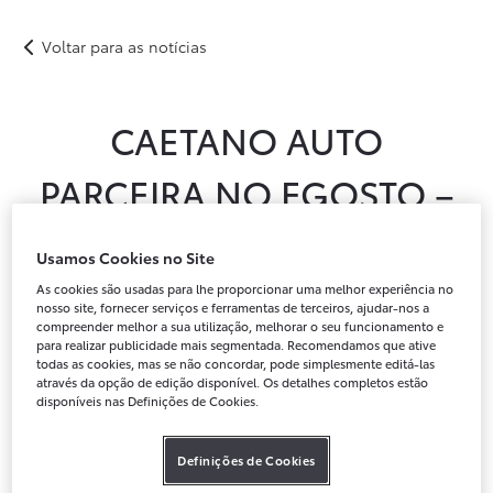
Caetano Auto Parceira no Egosto – O melhor croissant à moda do Port
Voltar para as notícias
Novos
Usados
Após-venda
Peças Genuínas
Notícias
Campanhas
Instalações
CAETANO AUTO
Campanha Caetano GO
PARCEIRA NO EGOSTO –
O MELHOR CROISSANT À
Usamos Cookies no Site
MODA DO PORTO
As cookies são usadas para lhe proporcionar uma melhor experiência no
nosso site, fornecer serviços e ferramentas de terceiros, ajudar-nos a
compreender melhor a sua utilização, melhorar o seu funcionamento e
para realizar publicidade mais segmentada. Recomendamos que ative
todas as cookies, mas se não concordar, pode simplesmente editá-las
através da opção de edição disponível. Os detalhes completos estão
disponíveis nas Definições de Cookies.
Definições de Cookies