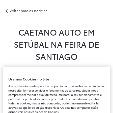
Caetano Auto em Setúbal na Feira de Santiago
Voltar para as notícias
Novos
Usados
Após-venda
Peças Genuínas
Notícias
Campanhas
Instalações
CAETANO AUTO EM
Campanha Caetano GO
SETÚBAL NA FEIRA DE
SANTIAGO
Usamos Cookies no Site
As cookies são usadas para lhe proporcionar uma melhor experiência no
nosso site, fornecer serviços e ferramentas de terceiros, ajudar-nos a
compreender melhor a sua utilização, melhorar o seu funcionamento e
para realizar publicidade mais segmentada. Recomendamos que ative
todas as cookies, mas se não concordar, pode simplesmente editá-las
através da opção de edição disponível. Os detalhes completos estão
disponíveis nas Definições de Cookies.