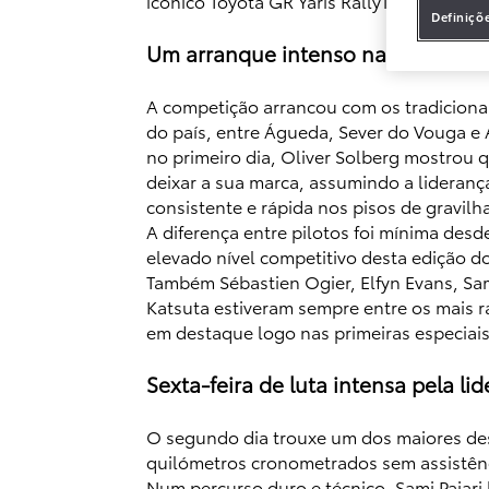
icónico Toyota GR Yaris Rally1.
Definiçõ
Um arranque intenso nas estradas
A competição arrancou com os tradicionai
do país, entre Águeda, Sever do Vouga e 
no primeiro dia, Oliver Solberg mostrou 
deixar a sua marca, assumindo a lideran
consistente e rápida nos pisos de gravil
A diferença entre pilotos foi mínima desd
elevado nível competitivo desta edição do
Também Sébastien Ogier, Elfyn Evans, Sam
Katsuta estiveram sempre entre os mais r
em destaque logo nas primeiras especiais
Sexta-feira de luta intensa pela li
O segundo dia trouxe um dos maiores des
quilómetros cronometrados sem assistênc
Num percurso duro e técnico, Sami Pajari