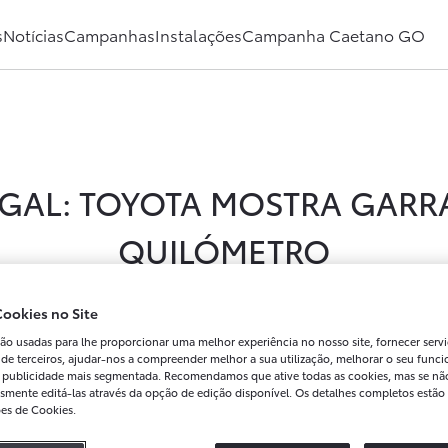
s
Notícias
Campanhas
Instalações
Campanha Caetano GO
UGAL: TOYOTA MOSTRA GARRA
QUILÓMETRO
ookies no Site
ue é uma das provas mais
ão usadas para lhe proporcionar uma melhor experiência no nosso site, fornecer servi
do WRC. Entre troços de
 de terceiros, ajudar-nos a compreender melhor a sua utilização, melhorar o seu func
ar publicidade mais segmentada. Recomendamos que ative todas as cookies, mas se nã
destruídos e mudanças
smente editá-las através da opção de edição disponível. Os detalhes completos estão 
TOYOTA GAZOO Racing World
ões de Cookies.
enalina ao volante do