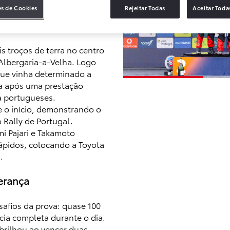
es de Cookies
Rejeitar Todas
Aceitar Toda
 portuguesas
s troços de terra no centro
Albergaria-a-Velha. Logo
que vinha determinado a
ça após uma prestação
ha portugueses.
e o início, demonstrando o
 Rally de Portugal.
i Pajari e Takamoto
ápidos, colocando a Toyota
.
derança
afios da prova: quase 100
ia completa durante o dia.
 brilhou ao vencer duas