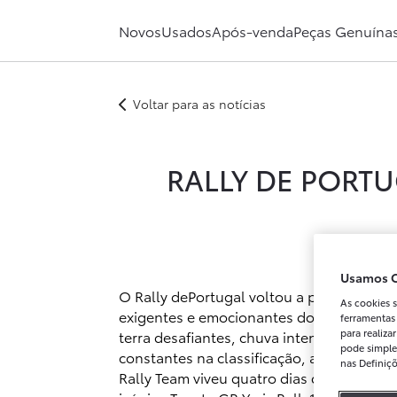
Rally de Portugal: Toyota mostra garra até ao último quilómetro
Novos
Usados
Após-venda
Peças Genuína
Voltar para as notícias
RALLY DE PORT
Usamos C
O Rally dePortugal voltou a provar porq
As cookies s
exigentes e emocionantes do calendário 
ferramentas
para realiz
terra desafiantes, chuva intensa, pisos 
pode simple
constantes na classificação, a equipa 
nas Definiç
Rally Team viveu quatro dias de pura adr