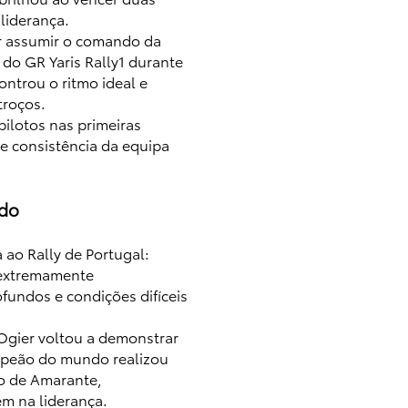
liderança.
r assumir o comando da
 do GR Yaris Rally1 durante
ontrou o ritmo ideal e
troços.
pilotos nas primeiras
e consistência da equipa
ado
a ao Rally de Portugal:
 extremamente
fundos e condições difíceis
Ogier voltou a demonstrar
ampeão do mundo realizou
ço de Amarante,
m na liderança.