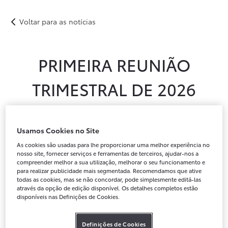
Primeira reunião trimestral de 2026
Voltar para as notícias
Novos
Usados
Após-venda
Peças Genuínas
Notícias
Campanhas
Instalações
PRIMEIRA REUNIÃO
Campanha Caetano GO
TRIMESTRAL DE 2026
Usamos Cookies no Site
As cookies são usadas para lhe proporcionar uma melhor experiência no
nosso site, fornecer serviços e ferramentas de terceiros, ajudar-nos a
compreender melhor a sua utilização, melhorar o seu funcionamento e
para realizar publicidade mais segmentada. Recomendamos que ative
todas as cookies, mas se não concordar, pode simplesmente editá-las
através da opção de edição disponível. Os detalhes completos estão
disponíveis nas Definições de Cookies.
Definições de Cookies