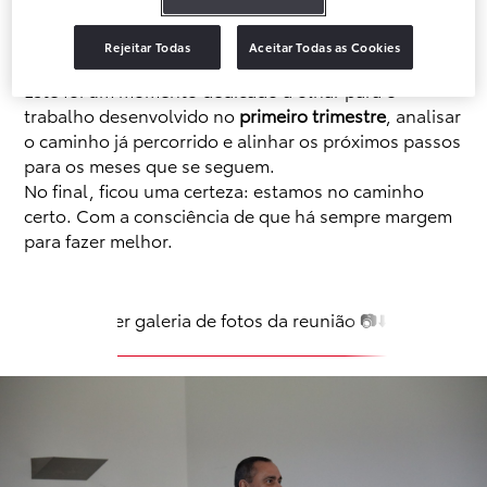
No
dia 16 de abril
, realizámos a nossa
primeira
reunião trimestral de 2026
, no
Pestana Douro
Rejeitar Todas
Aceitar Todas as Cookies
Riverside
.
Este foi um momento dedicado a olhar para o
trabalho desenvolvido no
primeiro trimestre
, analisar
o caminho já percorrido e alinhar os próximos passos
para os meses que se seguem.
No final, ficou uma certeza:
estamos no caminho
certo. Com a consciência de que há sempre margem
para fazer melhor.
Ver galeria de fotos da reunião 📷⬇️